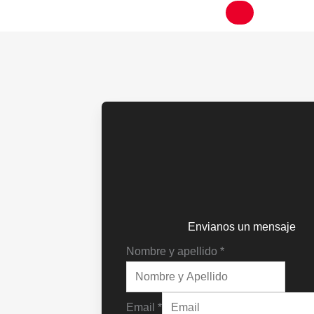
Envianos un mensaje
Nombre y apellido
*
Email
*