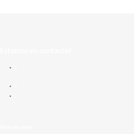
Estamos en contacto!
Punto de retiro: 9 de Julio 40 PB y 2P) - Bernal, Quilmes
+54 9 11 51625472
info@importbernal.com.ar
Punto de retiro