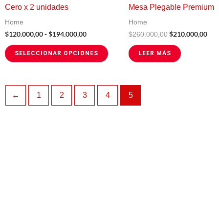
múltiples
Cero x 2 unidades
Mesa Plegable Premium
$194.000,00
variantes.
Home
Home
Las
$
120.000,00
-
$
194.000,00
$
210.000,00
$
260.000,00
opciones
SELECCIONAR OPCIONES
LEER MÁS
se
pueden
elegir
←
1
2
3
4
5
en
la
página
de
producto