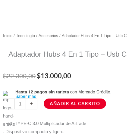
Inicio
/
Tecnología
/
Accesorios
/ Adaptador Hubs 4 En 1 Tipo – Usb C
Adaptador Hubs 4 En 1 Tipo – Usb C
El
El
$
13.000,00
$
22.300,00
precio
precio
Hasta 12 pagos sin tarjeta
con Mercado Crédito.
Adaptador
Saber más
original
actual
Hubs
AÑADIR AL CARRITO
-
+
4
era:
es:
En
$22.300,00.
$13.000,00.
. Hub TYPE-C 3.0 Multiplicador de Alitrade
1
. Dispositivo compacto y ligero.
Tipo