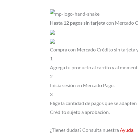
precio
preci
Adaptador
original
actua
Usb
Hasta 12 pagos sin tarjeta
con Mercado C
Tipo
era:
es:
C
$2.650,00.
$2.40
Hembra
Compra con Mercado Crédito sin tarjeta 
A
1
Usb
Agrega tu producto al carrito y al moment
Macho
2
cantidad
Inicia sesión en Mercado Pago.
3
Elige la cantidad de pagos que se adapten me
Crédito sujeto a aprobación.
¿Tienes dudas? Consulta nuestra
Ayuda
.