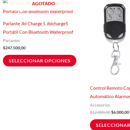
El
Este
AGOTADO
precio
producto
original
era:
tiene
$12.000,0
Parlante Jbl Charge 5 Jblcharge5
múltiples
Portátil Con Bluetooth Waterproof
variantes.
Parlantes
Las
$
247.500,00
opciones
SELECCIONAR OPCIONES
se
pueden
elegir
en
Control Remoto Co
la
Automático Alarma
página
Accesorios
de
$
12.000,00
$
6.000,00
producto
SELECCIONAR