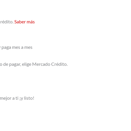
o
l
rédito.
Saber más
0,00.
y paga mes a mes
o de pagar, elige Mercado Crédito.
jor a ti ¡y listo!