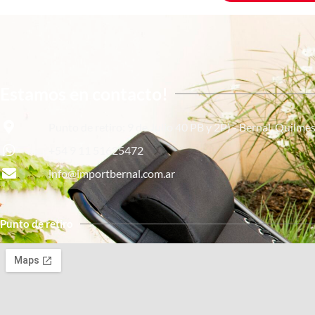
Estamos en contacto!
Punto de retiro: 9 de Julio 40 PB y 2P) - Bernal, Quilme
+54 9 11 51625472
info@importbernal.com.ar
Punto de retiro