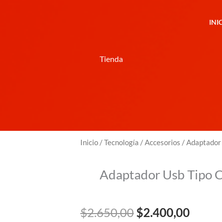
INI
Tienda
Inicio
/
Tecnología
/
Accesorios
/ Adaptador
Adaptador Usb Tipo 
El
El
$
2.650,00
$
2.400,00