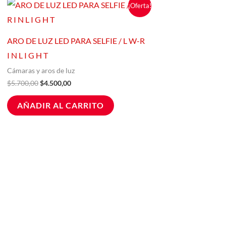
El
El
!
¡Oferta!
precio
precio
ucto
original
actual
era:
es:
e
$5.700,00.
$4.500,00.
ARO DE LUZ LED PARA SELFIE / L W-R
iples
I N L I G H T
ntes.
Cámaras y aros de luz
$
5.700,00
$
4.500,00
ones
AÑADIR AL CARRITO
den
r
na
ucto