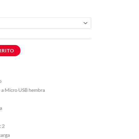
RRITO
o
o a Micro USB hembra
a
c 2
carga