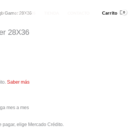
Carrito
CIO
NOSOTROS
TIENDA
CONTACTO
 Rgb Gamer 28X36
er 28X36
to.
Saber más
0,00.
paga mes a mes
e pagar, elige Mercado Crédito.