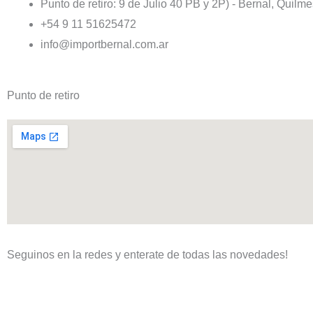
página
Punto de retiro: 9 de Julio 40 PB y 2P) - Bernal, Quilm
de
+54 9 11 51625472
producto
info@importbernal.com.ar
Punto de retiro
Seguinos en la redes y enterate de todas las novedades!
F
I