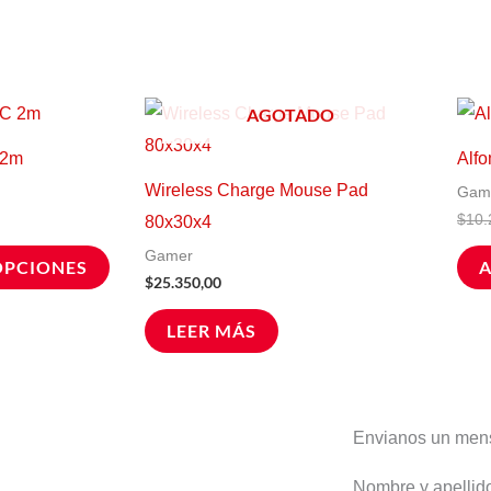
Este
AGOTADO
ecio
producto
tual
 2m
Alfo
tiene
.500,00.
Wireless Charge Mouse Pad
Gam
múltiples
$
10.
80x30x4
variantes.
Gamer
OPCIONES
A
Las
$
25.350,00
opciones
LEER MÁS
se
pueden
elegir
en
Envianos un men
la
Nombre y apelli