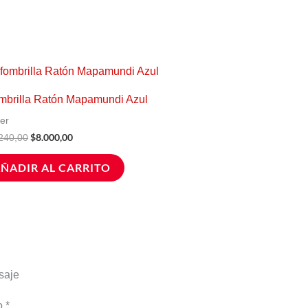
El
El
precio
precio
original
actual
mbrilla Ratón Mapamundi Azul
era:
es:
$10.240,00.
$8.000,00.
er
$
8.000,00
240,00
ÑADIR AL CARRITO
saje
do
*