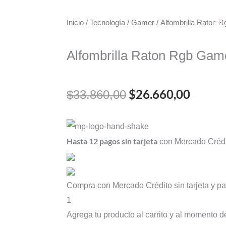
INI
Inicio
/
Tecnología
/
Gamer
/ Alfombrilla Raton
Alfombrilla Raton Rgb Gam
El
El
$
26.660,00
$
33.860,00
precio
precio
Alfombrilla
original
actual
Raton
Hasta 12 pagos sin tarjeta
con Mercado Crédi
Rgb
era:
es:
Gamer
$33.860,00.
$26.66
28X36
Compra con Mercado Crédito sin tarjeta y 
cantidad
1
Agrega tu producto al carrito y al momento d