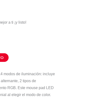
or a ti ¡y listo!
TO
14 modos de iluminación: incluye
alternante, 2 tipos de
miento RGB. Este mouse pad LED
al al elegir el modo de color.