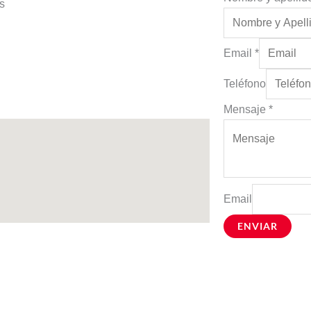
página
es
de
producto
Email
*
Teléfono
Mensaje
*
Email
ENVIAR