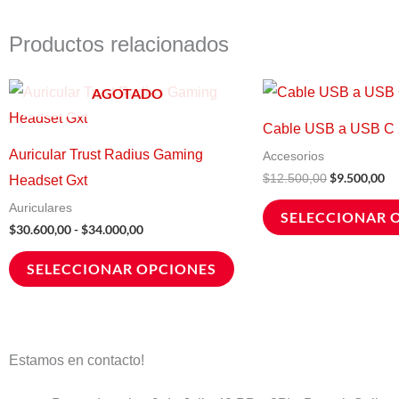
Productos relacionados
Rango
El
El
Este
AGOTADO
de
precio
pr
producto
precios:
original
ac
Cable USB a USB C
desde
era:
es:
tiene
$30.600,00
$12.500,00.
$9
Auricular Trust Radius Gaming
Accesorios
hasta
múltiples
$
9.500,00
$
12.500,00
Headset Gxt
$34.000,00
variantes.
Auriculares
SELECCIONAR 
Las
$
30.600,00
-
$
34.000,00
opciones
SELECCIONAR OPCIONES
se
pueden
elegir
en
Estamos en contacto!
la