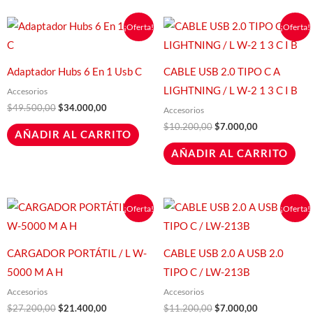
El
El
El
El
¡Oferta!
¡Oferta!
precio
precio
precio
precio
original
actual
original
actual
era:
es:
era:
es:
$49.500,00.
$34.000,00.
$10.200,00.
$7.000,00.
Adaptador Hubs 6 En 1 Usb C
CABLE USB 2.0 TIPO C A
LIGHTNING / L W-2 1 3 C I B
Accesorios
$
49.500,00
$
34.000,00
Accesorios
$
10.200,00
$
7.000,00
AÑADIR AL CARRITO
AÑADIR AL CARRITO
El
El
El
El
¡Oferta!
¡Oferta!
precio
precio
precio
precio
original
actual
original
actual
era:
es:
era:
es:
$27.200,00.
$21.400,00.
$11.200,00.
$7.000,00.
CARGADOR PORTÁTIL / L W-
CABLE USB 2.0 A USB 2.0
5000 M A H
TIPO C / LW-213B
Accesorios
Accesorios
$
27.200,00
$
21.400,00
$
11.200,00
$
7.000,00