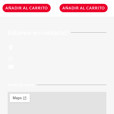
AÑADIR AL CARRITO
AÑADIR AL CARRITO
Estamos en contacto!
Punto de retiro: 9 de Julio 40 PB y 2P) - Bernal,
Quilmes
+54 9 11 51625472
info@importbernal.com.ar
Punto de retiro