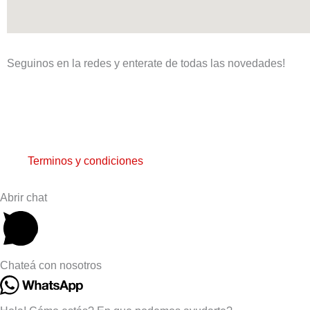
Seguinos en la redes y enterate de todas las novedades!
F
I
a
n
c
s
Terminos y condiciones
e
t
Abrir chat
b
a
o
g
Chateá con nosotros