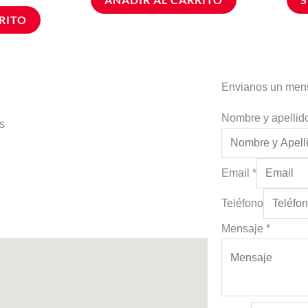
RITO
Envianos un men
Nombre y apelli
es
Email
*
Teléfono
Mensaje
*