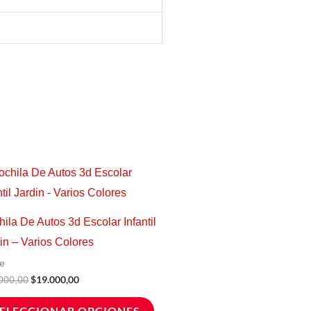
El
El
Este
precio
precio
producto
original
actual
era:
es:
tiene
$31.000,00.
$19.000,00.
ila De Autos 3d Escolar Infantil
múltiples
in – Varios Colores
variantes.
e
Las
$
19.000,00
000,00
opciones
ELECCIONAR OPCIONES