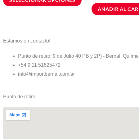
se
AÑADIR AL CAR
pueden
elegir
en
la
Estamos en contacto!
página
de
Punto de retiro: 9 de Julio 40 PB y 2P) - Bernal, Quilm
producto
+54 9 11 51625472
info@importbernal.com.ar
Punto de retiro