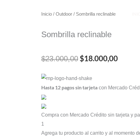
INI
Inicio
/
Outdoor
/ Sombrilla reclinable
Sombrilla reclinable
El
El
$
18.000,00
$
23.000,00
precio
precio
Sombrilla
original
actual
reclinable
Hasta 12 pagos sin tarjeta
con Mercado Crédi
cantidad
era:
es:
$23.000,00.
$18.00
Compra con Mercado Crédito sin tarjeta y 
1
Agrega tu producto al carrito y al momento d