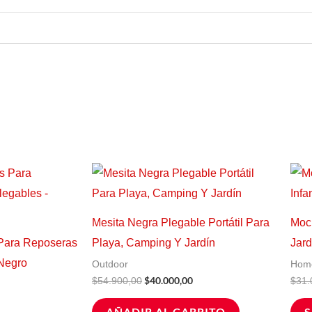
l
El
El
recio
precio
precio
ctual
original
actual
s:
era:
es:
18.700,00.
$54.900,00.
$40.000,00.
Mesita Negra Plegable Portátil Para
Moch
Para Reposeras
Playa, Camping Y Jardín
Jard
 Negro
Outdoor
Hom
$
40.000,00
$
54.900,00
$
31.
AÑADIR AL CARRITO
S