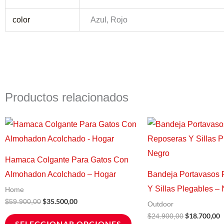
color
Azul, Rojo
Productos relacionados
El
El
El
E
Este
precio
precio
precio
p
producto
original
actual
original
a
era:
es:
era:
e
tiene
$59.900,00.
$35.500,00.
$24.900,00.
$
Hamaca Colgante Para Gatos Con
múltiples
Almohadon Acolchado – Hogar
Bandeja Portavasos 
variantes.
Y Sillas Plegables –
Home
Las
$
35.500,00
$
59.900,00
Outdoor
opciones
$
18.700,00
$
24.900,00
SELECCIONAR OPCIONES