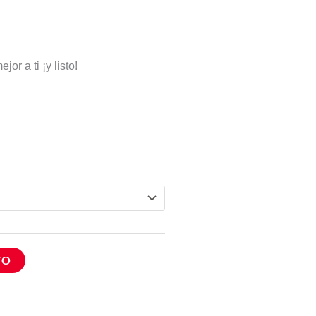
or a ti ¡y listo!
TO