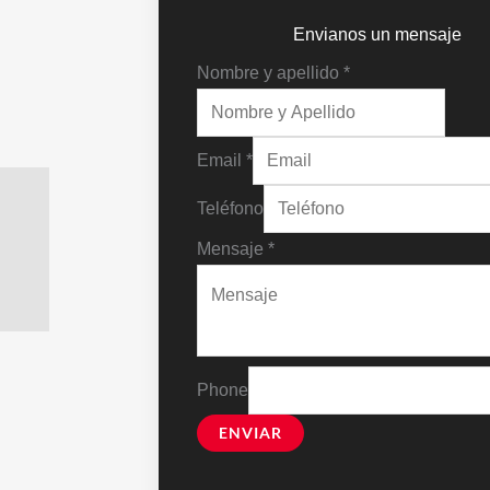
Envianos un mensaje
Nombre y apellido
*
Email
*
Teléfono
Mensaje
*
Phone
ENVIAR