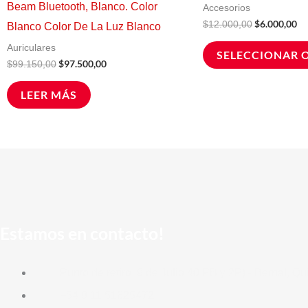
Beam Bluetooth, Blanco. Color
Accesorios
$
6.000,00
$
12.000,00
Blanco Color De La Luz Blanco
Auriculares
SELECCIONAR 
$
97.500,00
$
99.150,00
LEER MÁS
Estamos en contacto!
Punto de retiro: 9 de Julio 40 PB y 2P) - Bernal, Q
+54 9 11 51625472