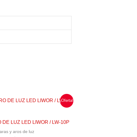
El
El
¡Oferta!
precio
precio
original
actual
era:
es:
$30.300,00.
$24.000,00.
 DE LUZ LED LIWOR / LW-10P
ras y aros de luz