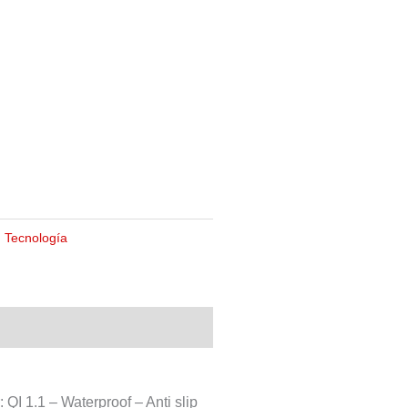
,
Tecnología
QI 1.1 – Waterproof – Anti slip