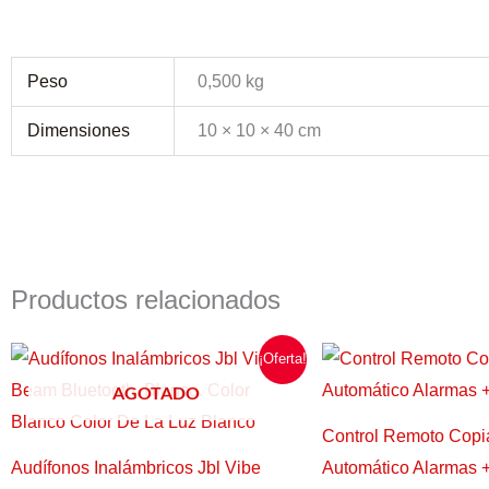
Peso
0,500 kg
Dimensiones
10 × 10 × 40 cm
Productos relacionados
El
El
El
El
¡Oferta!
precio
precio
precio
pr
original
actual
original
ac
AGOTADO
era:
es:
era:
es:
$99.150,00.
$97.500,00.
$12.000,00.
$6
Control Remoto Copi
Audífonos Inalámbricos Jbl Vibe
Automático Alarmas 