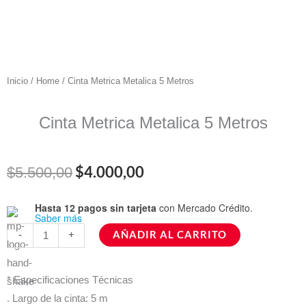
Inicio
/
Home
/ Cinta Metrica Metalica 5 Metros
Cinta Metrica Metalica 5 Metros
El
El
$
4.000,00
$
5.500,00
precio
precio
Hasta 12 pagos sin tarjeta
con Mercado Crédito.
Cinta
Saber más
original
actual
Metrica
AÑADIR AL CARRITO
-
+
Metalica
era:
es:
5
$5.500,00.
$4.000,00.
* Especificaciones Técnicas
Metros
. Largo de la cinta: 5 m
cantidad