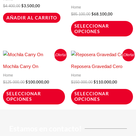
o
$
3.500,00
$
4.400,00
Home
s
$
68.100,00
$
85.100,00
AÑADIR AL CARRITO
p
SELECCIONAR
e
OPCIONES
e
la
p
El
El
El
El
Este
E
¡Oferta!
¡Oferta!
precio
precio
precio
precio
d
producto
p
original
actual
original
actual
Mochila Carry On
Reposera Gravedad Cero
era:
es:
era:
es:
p
tiene
t
$125.000,00.
$100.000,00.
$150.000,00.
$110.000,
Home
Home
múltiples
m
$
100.000,00
$
110.000,00
$
125.000,00
$
150.000,00
variantes.
v
SELECCIONAR
SELECCIONAR
Las
L
OPCIONES
OPCIONES
opciones
o
se
s
pueden
p
Estamos en contacto!
elegir
e