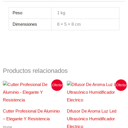
Peso
1 kg
Dimensiones
8 × 5 × 8 cm
Productos relacionados
El
El
El
El
E
¡Oferta!
¡Oferta!
precio
precio
precio
precio
p
original
actual
original
actual
era:
es:
era:
es:
t
$4.400,00.
$3.500,00.
$85.100,00.
$68.100,00.
m
Cutter Profesional De Aluminio
Difusor De Aroma Luz Led
v
– Elegante Y Resistencia
Ultrasónico Humidificador
L
Electrico
Home