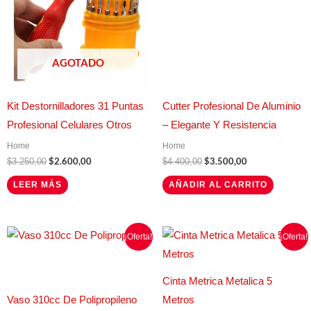
AGOTADO
Kit Destornilladores 31 Puntas
Cutter Profesional De Aluminio
Profesional Celulares Otros
– Elegante Y Resistencia
Home
Home
$
2.600,00
$
3.500,00
$
3.250,00
$
4.400,00
LEER MÁS
AÑADIR AL CARRITO
El
El
El
El
Este
¡Oferta!
¡Oferta!
precio
precio
precio
precio
producto
original
actual
original
actual
era:
es:
era:
es:
tiene
$4.600,00.
$3.700,00.
$5.500,00.
$4.000,00.
Cinta Metrica Metalica 5
múltiples
Vaso 310cc De Polipropileno
Metros
variantes.