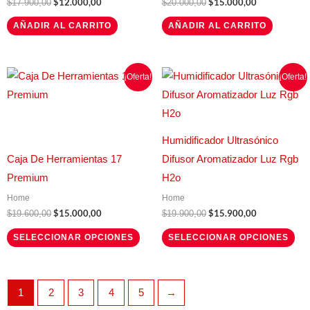
$
12.000,00
$
15.000,00
$
17.900,00
$
20.000,00
AÑADIR AL CARRITO
AÑADIR AL CARRITO
El
El
El
El
Este
Este
¡Oferta!
¡Oferta!
precio
precio
precio
precio
producto
producto
original
actual
original
actual
era:
es:
era:
es:
tiene
tiene
$19.600,00.
$15.000,00.
$19.900,00.
$15.900,00.
múltiples
múltiples
Humidificador Ultrasónico
variantes.
variantes.
Caja De Herramientas 17
Difusor Aromatizador Luz Rgb
Las
Las
Premium
H2o
opciones
opciones
Home
Home
se
se
$
15.000,00
$
15.900,00
$
19.600,00
$
19.900,00
pueden
pueden
SELECCIONAR OPCIONES
SELECCIONAR OPCIONES
elegir
elegir
en
en
la
la
1
2
3
4
5
→
página
página