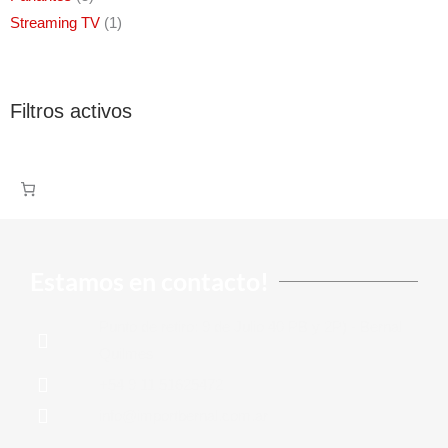
Streaming TV
1
Filtros activos
Estamos en contacto!
Punto de retiro: 9 de Julio 40 PB y 2P) - Bernal,
Quilmes
+54 9 11 51625472
info@importbernal.com.ar