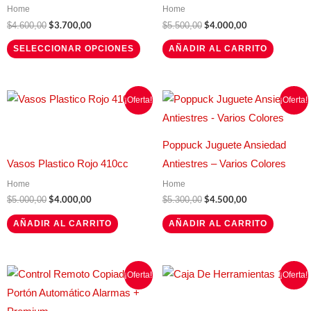
Home
Home
Las
$
3.700,00
$
4.000,00
$
4.600,00
$
5.500,00
opciones
SELECCIONAR OPCIONES
AÑADIR AL CARRITO
se
pueden
elegir
El
El
El
El
¡Oferta!
¡Oferta!
precio
precio
precio
precio
en
original
actual
original
actual
la
era:
es:
era:
es:
$5.000,00.
$4.000,00.
$5.300,00.
$4.500,00.
Poppuck Juguete Ansiedad
página
Vasos Plastico Rojo 410cc
Antiestres – Varios Colores
de
Home
Home
producto
$
4.000,00
$
4.500,00
$
5.000,00
$
5.300,00
AÑADIR AL CARRITO
AÑADIR AL CARRITO
El
El
El
El
Este
¡Oferta!
¡Oferta!
precio
precio
precio
precio
producto
original
actual
original
actual
era:
es:
era:
es:
tiene