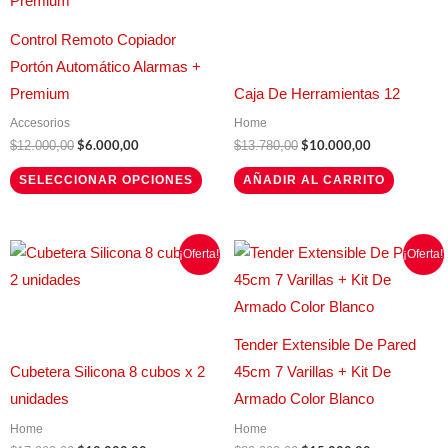
$12.000,00.
$6.000,00.
$13.780,00.
$10.000,00.
múltiples
Control Remoto Copiador
variantes.
Portón Automático Alarmas +
Las
Premium
Caja De Herramientas 12
opciones
Accesorios
Home
se
$
6.000,00
$
10.000,00
$
12.000,00
$
13.780,00
pueden
SELECCIONAR OPCIONES
AÑADIR AL CARRITO
elegir
en
la
El
El
El
El
¡Oferta!
¡Oferta!
precio
precio
precio
precio
página
original
actual
original
actual
de
era:
es:
era:
es:
$17.900,00.
$12.000,00.
$20.000,00.
$15.000,00.
producto
Tender Extensible De Pared
Cubetera Silicona 8 cubos x 2
45cm 7 Varillas + Kit De
unidades
Armado Color Blanco
Home
Home