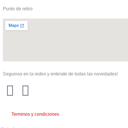
Punto de retiro
Seguinos en la redes y enterate de todas las novedades!
F
I
a
n
c
s
Terminos y condiciones