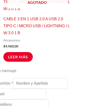
ucto
AGOTADO
e
iples
CABLE 3 EN 1 USB 2.0 A USB 2.0
antes.
TIPO C / MICRO USB / LIGHTNING / L
W-3 0 1 B
ones
Accesorios
$
4.960,00
den
LEER MÁS
r
n mensaje
na
pellido
*
ucto