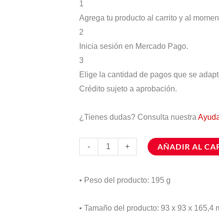
L
1
W-
Agrega tu producto al carrito y al momen
3
2
6
Inicia sesión en Mercado Pago.
0
3
cantidad
Elige la cantidad de pagos que se adapten
Crédito sujeto a aprobación.
¿Tienes dudas? Consulta nuestra
Ayud
AÑADIR AL CA
-
+
• Peso del producto: 195 g
• Tamaño del producto: 93 x 93 x 165,4 m