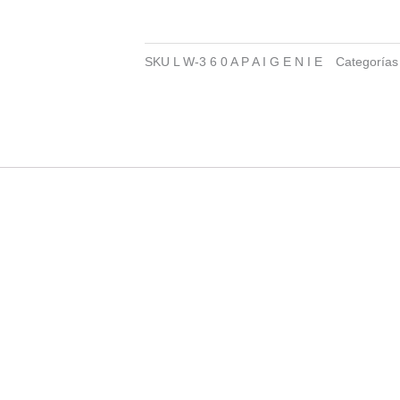
SKU
L W-3 6 0 A P A I G E N I E
Categorías