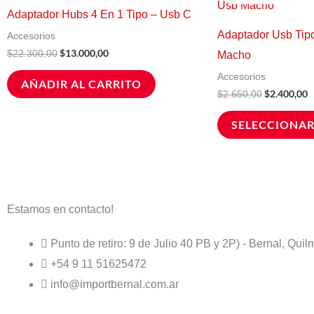
original
actual
original
a
Adaptador Hubs 4 En 1 Tipo – Usb C
era:
es:
era:
e
$22.300,00.
$13.000,00.
$2.650,00.
$
Adaptador Usb Tip
Accesorios
$
13.000,00
$
22.300,00
Macho
Accesorios
AÑADIR AL CARRITO
$
2.400,00
$
2.650,00
SELECCIONAR
Estamos en contacto!
Punto de retiro: 9 de Julio 40 PB y 2P) - Bernal, Qui
+54 9 11 51625472
info@importbernal.com.ar