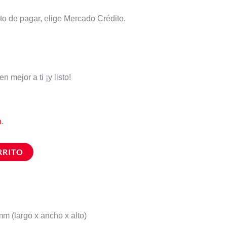
to de pagar, elige Mercado Crédito.
 mejor a ti ¡y listo!
a
.
RRITO
m (largo x ancho x alto)