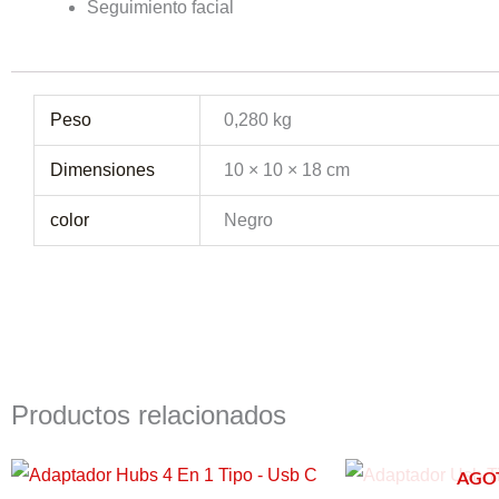
Seguimiento
facial
Peso
0,280 kg
Dimensiones
10 × 10 × 18 cm
color
Negro
Productos relacionados
El
El
El
E
AGO
precio
precio
precio
p