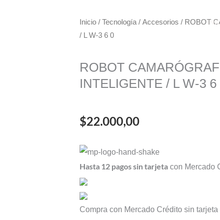
INI
Inicio
/
Tecnología
/
Accesorios
/ ROBOT 
/ L W-3 6 0
ROBOT CAMARÓGRAF
INTELIGENTE / L W-3 6
$
22.000,00
ROBOT
CAMARÓGRAFO
Hasta 12 pagos sin tarjeta
con Mercado C
PERSONAL
INTELIGENTE
/
Compra con Mercado Crédito sin tarjet