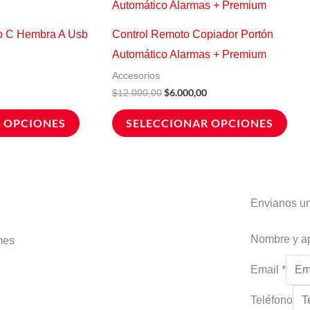
producto
prod
ctual
original
actual
s:
era:
es:
tiene
tien
2.400,00.
$12.000,00.
$6.000,00.
o C Hembra A Usb
Control Remoto Copiador Portón
múltiples
múlt
Automático Alarmas + Premium
variantes.
vari
Accesorios
Las
Las
$
6.000,00
$
12.000,00
opciones
opci
 OPCIONES
SELECCIONAR OPCIONES
se
se
pueden
pue
elegir
elegi
en
en
Envianos u
la
la
página
pági
Nombre y a
lmes
de
de
producto
prod
Email
*
Teléfono