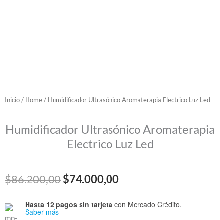
Inicio
/
Home
/ Humidificador Ultrasónico Aromaterapia Electrico Luz Led
Humidificador Ultrasónico Aromaterapia
Electrico Luz Led
El
El
$
86.200,00
$
74.000,00
precio
precio
Hasta 12 pagos sin tarjeta
con Mercado Crédito.
Humidificador
Saber más
original
actual