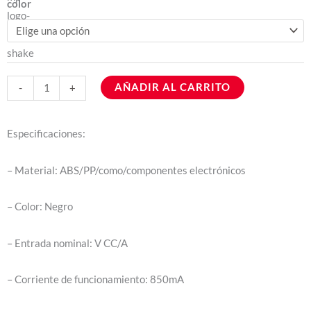
Ultrasónico
color
Aromaterapia
era:
es:
Electrico
$86.200,00.
$74.000,00.
Luz
Led
AÑADIR AL CARRITO
-
+
cantidad
Especificaciones:
– Material: ABS/PP/como/componentes electrónicos
– Color: Negro
– Entrada nominal: V CC/A
– Corriente de funcionamiento: 850mA