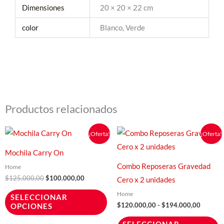
Dimensiones
20 × 20 × 22 cm
color
Blanco, Verde
Productos relacionados
El
El
Rango
Este
E
¡Oferta!
¡Oferta!
precio
precio
de
producto
p
original
actual
precios:
Mochila Carry On
era:
es:
desde
tiene
t
$125.000,00.
$100.000,00.
$120.0
Combo Reposeras Gravedad
Home
hasta
múltiples
m
$
125.000,00
$
100.000,00
Cero x 2 unidades
$194.0
variantes.
v
Home
SELECCIONAR
Las
L
$
120.000,00
-
$
194.000,00
OPCIONES
opciones
o