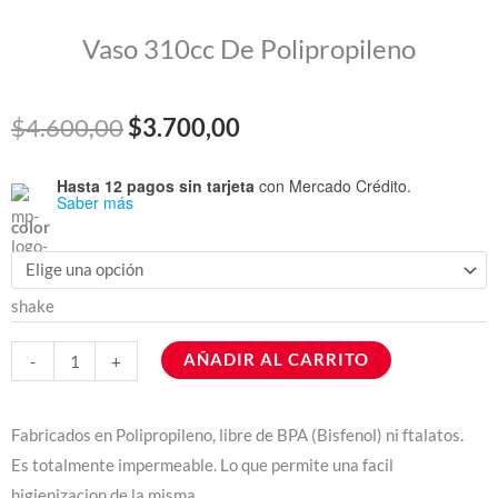
Vaso 310cc De Polipropileno
El
El
$
4.600,00
$
3.700,00
precio
precio
Hasta 12 pagos sin tarjeta
con Mercado Crédito.
Vaso
Saber más
original
actual
310cc
color
De
era:
es:
Polipropileno
$4.600,00.
$3.700,00.
cantidad
AÑADIR AL CARRITO
-
+
Fabricados en Polipropileno, libre de BPA (Bisfenol) ni ftalatos.
Es totalmente impermeable. Lo que permite una facil
higienizacion de la misma.