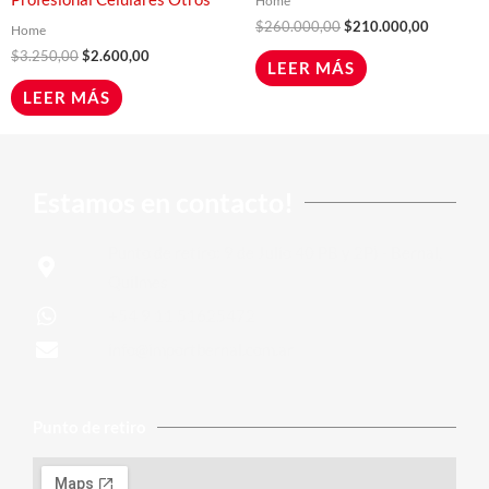
Home
$
260.000,00
$
210.000,00
Home
$
3.250,00
$
2.600,00
LEER MÁS
LEER MÁS
Estamos en contacto!
Punto de retiro: 9 de Julio 40 PB y 2P) - Bernal,
Quilmes
+54 9 11 51625472
info@importbernal.com.ar
Punto de retiro