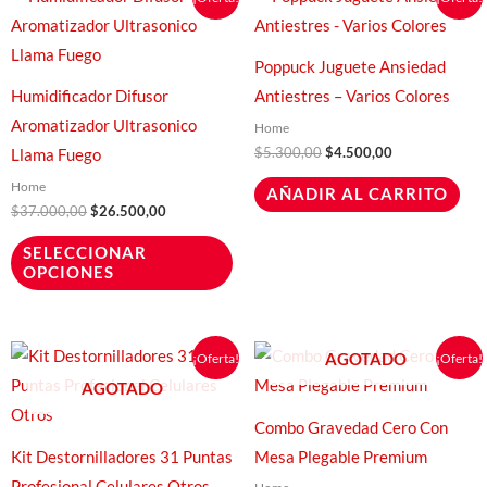
precio
precio
precio
precio
producto
original
actual
original
actual
era:
es:
era:
es:
tiene
$37.000,00.
$26.500,00.
$5.300,00.
$4.500,00.
Poppuck Juguete Ansiedad
múltiples
Humidificador Difusor
Antiestres – Varios Colores
variantes.
Aromatizador Ultrasonico
Home
Las
$
5.300,00
$
4.500,00
Llama Fuego
opciones
Home
AÑADIR AL CARRITO
se
$
37.000,00
$
26.500,00
pueden
SELECCIONAR
elegir
OPCIONES
en
la
página
El
El
El
El
¡Oferta!
¡Oferta!
AGOTADO
precio
precio
precio
precio
de
original
actual
original
actual
AGOTADO
era:
es:
era:
es:
producto
$3.250,00.
$2.600,00.
$260.000,00.
$210.000
Combo Gravedad Cero Con
Kit Destornilladores 31 Puntas
Mesa Plegable Premium
Profesional Celulares Otros