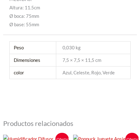
Altura: 11.5cm
Ø boca: 75mm
Ø base: 55mm
Peso
0,030 kg
Dimensiones
7,5 × 7,5 × 11,5 cm
color
Azul, Celeste, Rojo, Verde
Productos relacionados
El
El
El
El
Este
¡Oferta!
¡Oferta!