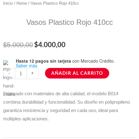
Inicio
/
Home
/ Vasos Plastico Rojo 410cc
Vasos Plastico Rojo 410cc
El
El
$
4.000,00
$
5.000,00
precio
precio
Hasta 12 pagos sin tarjeta
con Mercado Crédito.
Vasos
Saber más
original
actual
Plastico
AÑADIR AL CARRITO
-
+
Rojo
era:
es:
410cc
$5.000,00.
$4.000,00.
Fabricado con materiales de alta calidad, el modelo B014
cantidad
combina durabilidad y funcionalidad. Su diseño en polipropileno
garantiza resistencia y seguridad en cada uso, ideal para
múltiples aplicaciones.