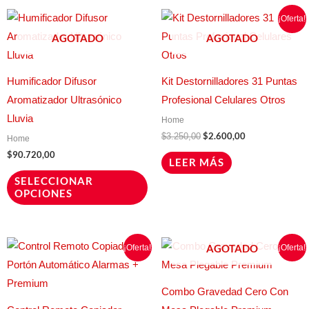
El
El
Este
¡Oferta!
precio
precio
producto
original
actual
AGOTADO
AGOTADO
era:
es:
tiene
$3.250,00.
$2.600,00.
múltiples
Humificador Difusor
Kit Destornilladores 31 Puntas
variantes.
Aromatizador Ultrasónico
Profesional Celulares Otros
Las
Lluvia
Home
opciones
$
2.600,00
$
3.250,00
Home
se
$
90.720,00
LEER MÁS
pueden
SELECCIONAR
elegir
OPCIONES
en
la
página
El
El
El
El
Este
¡Oferta!
¡Oferta!
AGOTADO
precio
precio
precio
precio
de
producto
original
actual
original
actual
era:
es:
era:
es:
producto
tiene
$12.000,00.
$6.000,00.
$260.000,00.
$210.000,
Combo Gravedad Cero Con
múltiples