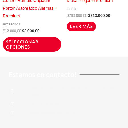
Control Remoto Copiador
Mesa Plegable Premium
variantes.
Portón Automático Alarmas +
Home
Las
$
210.000,00
$
260.000,00
Premium
opciones
Accesorios
LEER MÁS
se
$
6.000,00
$
12.000,00
pueden
SELECCIONAR
elegir
OPCIONES
en
la
página
Estamos en contacto!
de
producto
Punto de retiro: 9 de Julio 40 PB y 2P) - Bernal,
Quilmes
+54 9 11 51625472
info@importbernal.com.ar