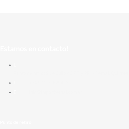
Estamos en contacto!
Punto de retiro: 9 de Julio 40 PB y 2P) - Bernal, Quilmes
+54 9 11 51625472
info@importbernal.com.ar
Punto de retiro