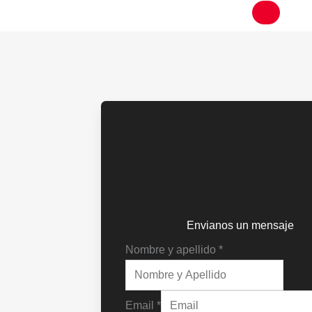
Envianos un mensaje
Nombre y apellido
*
Email
*