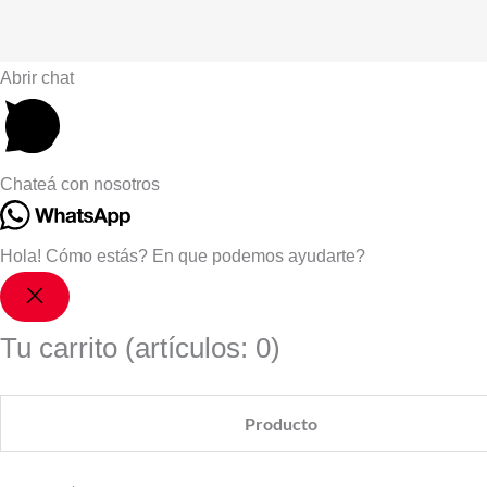
b
a
Abrir chat
o
g
o
r
Chateá con nosotros
k
a
m
Hola! Cómo estás? En que podemos ayudarte?
Tu carrito
(artículos: 0)
Producto