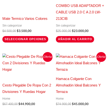
múltiples
COMBO USB ADAPTADOR +
variantes.
CABLE USB 2.0 C A 2.0 LW-
Las
Mate Termico Varios Colores
213CIB
opciones
Sin categorizar
Sin categorizar
se
$
3.500,00
$
23.000,00
$
4.500,00
$
25.000,00
pueden
SELECCIONAR OPCIONES
AÑADIR AL CARRITO
elegir
en
la
El
El
El
El
Este
Este
¡Oferta!
¡Oferta!
precio
precio
precio
precio
página
producto
producto
original
actual
original
actual
de
era:
es:
era:
es:
tiene
tiene
$67.400,00.
$44.900,00.
$74.900,00.
$45.000,00.
producto
múltiples
múltiples
Hamaca Colgante Con
variantes.
variantes.
Cesto Plegable De Ropa Con 2
Almohadón Ideal Balcones Y
Las
Las
Divisiones Y Ruedas Hogar
Terraza
opciones
opciones
Home
Home
se
se
$
44.900,00
$
45.000,00
$
67.400,00
$
74.900,00