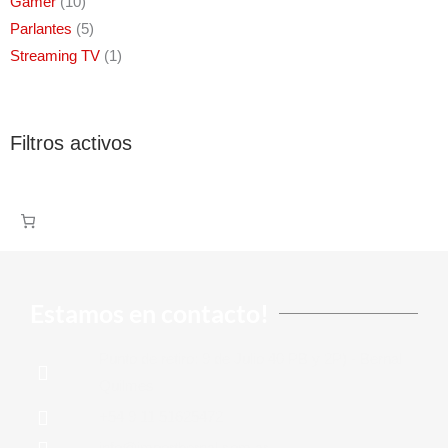
Gamer
10
Parlantes
5
Streaming TV
1
Filtros activos
Estamos en contacto!
Punto de retiro: 9 de Julio 40 PB y 2P) - Bernal,
Quilmes
+54 9 11 51625472